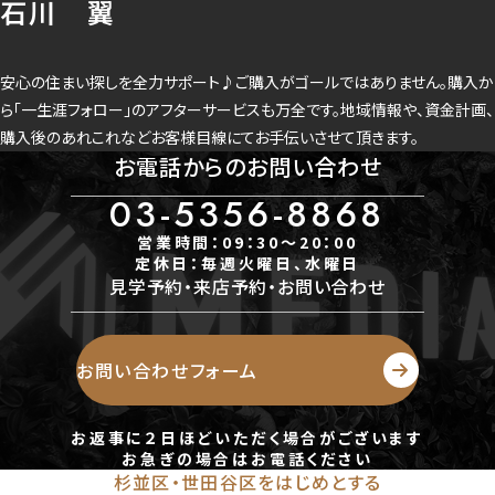
石川 翼
-
建物構造
木造
安心の住まい探しを全力サポート♪ご購入がゴールではありません。購入か
土地権利
ら「一生涯フォロー」のアフターサービスも万全です。地域情報や、資金計画、
所有権
購入後のあれこれなどお客様目線にてお手伝いさせて頂きます。
都市計画
お電話からのお問い合わせ
市街化区域
用途地域
03-5356-8868
1種低層
地勢
営業時間：09：30～20：00
定休日：毎週火曜日、水曜日
-
見学予約・来店予約・お問い合わせ
建ぺい率
50％
容積率
お問い合わせフォーム
100％
接道状況
一方道路
お返事に２日ほどいただく場合がございます
地目
お急ぎの場合はお電話ください
宅地
杉並区・世田谷区をはじめとする
セットバック