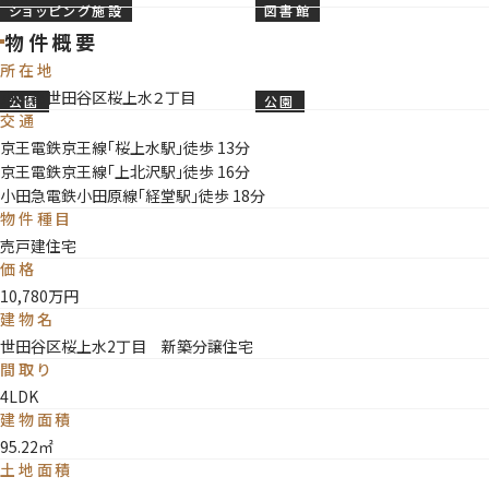
ショッピング施設
図書館
くなりそうです◎ ※2026年6月1日撮影
物件概要
所在地
東京都世田谷区桜上水２丁目
公園
公園
交通
京王電鉄京王線「桜上水駅」徒歩 13分
京王電鉄京王線「上北沢駅」徒歩 16分
小田急電鉄小田原線「経堂駅」徒歩 18分
物件種目
売戸建住宅
価格
10,780万円
建物名
世田谷区桜上水2丁目 新築分譲住宅
間取り
4LDK
建物面積
95.22㎡
土地面積