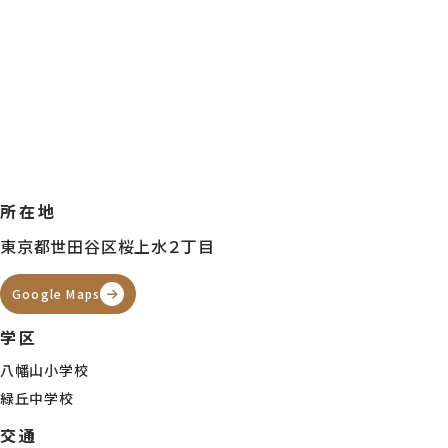
【現地写真】 新宿まで約10分！都心を身近に感じながら、毎日の移動を無
く組み立てやすいところが桜上水駅利用の魅力です♪ ※2026年6月1日撮
【前面道路】 桜上水駅は急行停車駅。都心方面へ軽快に動きやすく、日々の
所在地
動にも利便性をしっかり感じやすい環境です◎ ※2026年6月1日撮影
東京都世田谷区桜上水２丁目
Google Maps
【現地写真】 桜上水駅を使いやすいことで、京王線の軽快なアクセスを日常
学区
取り入れやすく、急行利用なら新宿方面へもスピーディーに出やすい立地で
※2026年6月1日撮影
八幡山小学校
緑丘中学校
交通