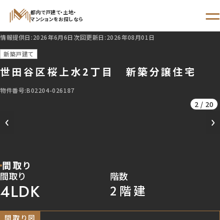
都内で戸建て・土地・
マンションをお探しなら
情報提供日:2026年6月6日
次回更新日:2026年08月01日
STEP 01
新築戸建て
からさがす
世田谷区桜上水2丁目 新築分譲住宅
STEP 02
物件番号:B02204-026187
エリア
沿線・駅
学区
2 / 20
でさがす
でさがす
でさがす
新着物件
間取り
間取り
階数
4LDK
2階建
現地販売会開催予定
間取り図