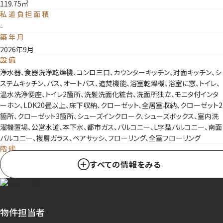
119.75㎡
私道負担面積
-
築年月
2026年9月
設備
浄水器、食器洗浄乾燥機、コンロ三口、カウンターキッチン、対面キッチン、シ
ステムキッチン、バス、オートバス、追焚機能、浴室乾燥機、浴室に窓、トイレ、
温水洗浄便座、トイレ2箇所、洗髪洗面化粧台、洗面所独立、モニタ付インタ
ーホン、LDK20畳以上、床下収納、クローゼット、全居室収納、クローゼット2
箇所、クローゼット3箇所、シューズインクローク、シューズボックス、室内洗
濯機置場、公営水道、本下水、都市ガス、バルコニー、L字型バルコニー、南面
バルコニー、複層ガラス、ペアサッシ、フローリング、全室フローリング
階建
2階建
すべての情報をみる
リフォーム
なし
リノベーション
なし
物件担当者
駐車場