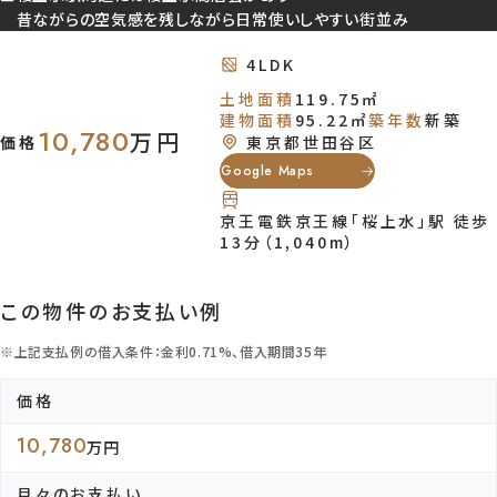
昔ながらの空気感を残しながら日常使いしやすい街並み
【現地写真】 駅前の利便性を身近に感じやすい一方で、少し中へ入ると住宅
らしい落ち着きも広がりやすく、便利さと穏やかさのバランスを取りやすい
4LDK
です。 ※2026年6月1日撮影
土地面積
119.75㎡
建物面積
95.22㎡
築年数
新築
10,780
万円
価格
東京都世田谷区
Google Maps
【現地写真】 落ち着いた住宅街の中で暮らしながら、急行停車駅の桜上水
利用しやすく、穏やかさと動きやすさをどちらも感じやすい立地です。 ※202
京王電鉄京王線「桜上水」駅 徒歩
6月1日撮影
13分（1,040m）
この物件のお支払い例
【現地写真】 桜上水駅は急行停車駅！新宿まで約10分でつながるため、都
※上記支払例の借入条件：金利0.71%、借入期間35年
の通勤や通学も軽快に取り入れやすい立地です。 ※2026年6月1日撮影
価格
10,780
万円
【前面道路】 周辺は緑やオープンスペースを維持しながら良好な住宅地形
月々のお支払い