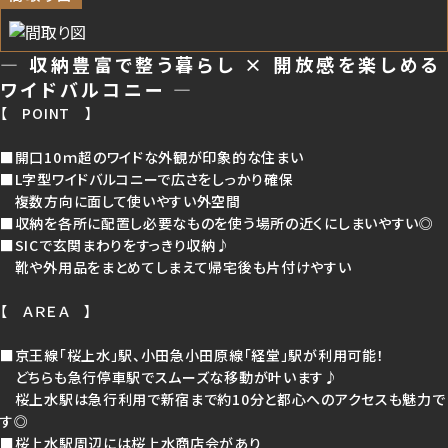
おすすめ物件
― 収納豊富で整う暮らし × 開放感を楽しめる
ワイドバルコニー ―
【 POINT 】
■開口10ｍ超のワイドな外観が印象的な住まい
■L字型ワイドバルコニーで広さをしっかり確保
複数方向に面して使いやすい外空間
■収納を各所に配置し必要なものを使う場所の近くにしまいやすい◎
■SICで玄関まわりをすっきり収納♪
靴や外用品をまとめてしまえて帰宅後も片付けやすい
【現地写真】 桜上水2丁目は、生活のベースを落ち着いた住宅街の中に置き
すく、駅周辺の便利さを感じながらも穏やかに暮らしを整えやすい住環境で
【 ＡＲＥＡ 】
※2026年6月1日撮影
■京王線「桜上水」駅、小田急小田原線「経堂」駅が利用可能！
どちらも急行停車駅でスムーズな移動が叶います♪
桜上水駅は急行利用で新宿まで約10分と都心へのアクセスも魅力で
す◎
■桜上水駅周辺には桜上水商店会があり