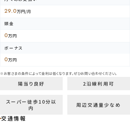
目指す方針も示されており、住宅街としての整った空気感を感じながら過ご
やすい環境です◎ ※2026年6月1日撮影
29.0
万円/月
頭金
0
【現地写真】 京王線「桜上水」駅は急行停車駅のため、移動のしやすさを日
万円
中でしっかり感じやすく、新宿方面へもスムーズに動きやすい環境です◎
※2026年6月1日撮影
ボーナス
0
万円
※お客さまの条件によって金利は低くなります。ぜひお問い合わせください。
【前面道路】 桜上水駅周辺の商店街を生活圏に取り入れやすく、日々の買
やちょっとした用事も普段の暮らしの流れの中で無理なく済ませやすいとこ
陽当り良好
2沿線利用可
魅力です♪ ※2026年6月1日撮影
スーパー徒歩10分以
周辺交通量少なめ
内
【前面道路】 商店街のにぎわいや日常利便を取り入れやすく、それでいて住
交通情報
街としての落ち着きも感じやすいため、毎日の暮らしを自分たちのペースで
えやすい住環境です。 ※2026年6月1日撮影