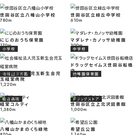
で新宿方面へも軽快に動きやすく、普段の暮らしと都心アクセスのバランス
取りやすい立地です。 ※2026年6月1日撮影
世田谷区立八幡山小学校
世田谷区立緑丘中学校
780m
610m
【現地写真】 20帖を超えるリビングで完成予定のため、完成後は家族みん
にじのおうち保育園
マダレナ・カノッサ幼稚園
過ごす時間にもゆとりが生まれやすく、のびのびとした空間として心地よく
170m
300m
小学校
中学校
やすくなりそうです。 ※2026年6月1日撮影
ドラッグセイムス世田谷船橋
店
社会福祉法人児玉新生会児
幼稚園保育園
幼稚園保育園
370m
玉経堂病院
1,220m
【現地写真】 この物件は南向きのL字ワイドバルコニーで計画が進むため、
後は洗濯や気分転換など、日常のさまざまな場面でゆとりを持って使いやす
外空間になりそうです。 ※2026年6月1日撮影
総合病院
ドラッグストア
経堂コルティ
世田谷区立上北沢図書館
1,380m
1,000m
【現地写真】 完成に向けて収納をしっかり計画した住まいとなるため、完成
八幡山かまのくち緑地
希望丘公園
870m
1,140m
は必要な物を使う場所の近くに収めやすく、毎日の片付けも無理なく進め