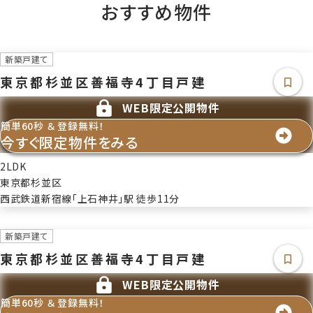
おすすめ物件
-
国土法届出
国土法届出不要
新築戸建て
建築確認番号
東京都杉並区善福寺4丁目戸建
第KS126-3120-50858号
条件等
WEB限定公開物件
-
簡単60秒 ＆ 登録無料！
現況
今すぐ限定物件をみる
建築中
借地期間/地代(月
2LDK
額)
東京都杉並区
--/-
西武鉄道新宿線「上石神井」駅 徒歩11分
権利金
-
新築戸建て
敷金/保証金
-/-
東京都杉並区善福寺4丁目戸建
維持費等
WEB限定公開物件
-
その他一時金
簡単60秒 ＆ 登録無料！