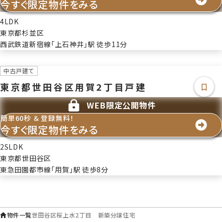
今すぐ限定物件をみる
引渡し
相談
4LDK
備考
東京都杉並区
■ファイナンシャルプランナー無料相談 住宅購入に関わるお金の問題につ
西武鉄道新宿線「上石神井」駅 徒歩11分
いて、個別にご相談を承ります。また、弊社にてご購入頂きましたお客様には
無期限のサポート保証がございます。
中古戸建て
取引態様
仲介
東京都世田谷区用賀2丁目戸建
情報更新日
WEB限定公開物件
2026年7月25日
次回更新予定日
簡単60秒 ＆ 登録無料！
今すぐ限定物件をみる
2026年08月01日
2SLDK
東京都世田谷区
東急田園都市線「用賀」駅 徒歩8分
物件一覧
世田谷区桜上水2丁目 新築分譲住宅