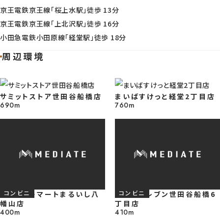
【現地写真】 急行停車駅の桜上水駅から新宿まで約10分でアクセスしやすく
京王電鉄京王線「桜上水駅」徒歩 13分
通勤・通学はもちろん、休日のお出かけまで軽快に動きやすい環境が整いま
京王電鉄京王線「上北沢駅」徒歩 16分
※2026年6月1日撮影
小田急電鉄小田原線「経堂駅」徒歩 18分
周辺環境
【現地写真】 住宅街としての落ち着きを感じやすく桜上水駅から新宿まで約
分の軽快さも取り入れやすいため便利さに寄りすぎない心地よい暮らしを
サミットストア世田谷船橋店
まいばすけっと経堂2丁目店
やすい立地です。 ※2026年6月1日撮影
690m
760m
【現地写真】 整った街並みの中で過ごしながら、急行停車駅の桜上水駅を
スーパー
スーパー
しやすく、毎日の暮らしを無理なく整えやすい環境です♪ ※2026年6月1日
影
コンビニ
コンビニ
ファミリーマートまるいし八
セブンイレブン世田谷船橋6
幡山店
丁目店
400m
410m
【現地写真】 商店街の便利さや住宅街としての穏やかさを感じながら、京王