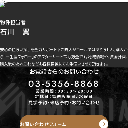
-
建ぺい率
40％
物件担当者
容積率
石川 翼
80％
接道状況
一方道路
安心の住まい探しを全力サポート♪ご購入がゴールではありません。購入か
地目
ら「一生涯フォロー」のアフターサービスも万全です。地域情報や、資金計画、
宅地
購入後のあれこれなどお客様目線にてお手伝いさせて頂きます。
セットバック
お電話からのお問い合わせ
-
国土法届出
03-5356-8868
国土法届出不要
営業時間：09：30～20：00
条件等
定休日：毎週火曜日、水曜日
-
見学予約・来店予約・お問い合わせ
現況
更地
借地期間/地代(月
額)
お問い合わせフォーム