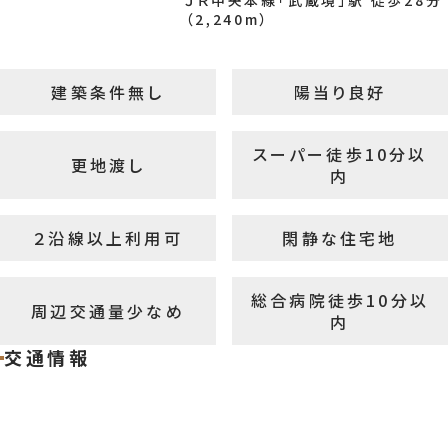
ＪＲ中央本線「武蔵境」駅 徒歩28分
影
（2,240m）
建築条件無し
陽当り良好
【前面道路】 敷地内に1台分の駐車スペースがあることで、車を身近に使い
く、通勤や買い物など日常の行動をより便利に組み立てやすくなります◎
※2026年6月6日撮影
スーパー徒歩10分以
更地渡し
内
２沿線以上利用可
閑静な住宅地
【土地写真】 行き止まりに位置することで、住まいまわりに穏やかな空気感
広がりやすく、落ち着いた暮らしを大切にしやすい住環境として魅力を感じ
くなります。 ※2026年6月6日撮影
総合病院徒歩10分以
周辺交通量少なめ
内
交通情報
【土地写真】 建築条件無売地のため、お好きなハウスメーカーや工務店を
しながら、ご家族の理想に合わせた住まいづくりを進めやすいところが魅力
す。 ※2026年6月6日撮影