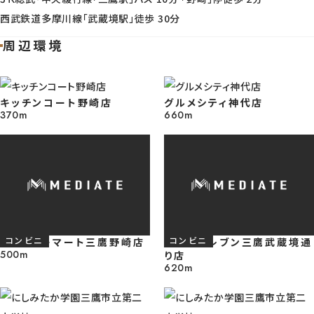
西武鉄道多摩川線「武蔵境駅」徒歩 30分
【土地写真】 建築条件無売地のため、土地の魅力を活かしながら、理想の暮
周辺環境
しに合わせた住まいづくりを前向きに考えやすいところが魅力です。 ※202
6月6日撮影
キッチンコート野崎店
グルメシティ神代店
370m
660m
【土地写真】 行き止まりの立地だからこそ、前を行き交う動きが限定されや
く、住まいの前にもほどよいプライベート感を感じやすい住環境につながり
◎ ※2026年6月6日撮影
スーパー
スーパー
【土地写真】 周辺は公園や緑を取り入れやすく、日常の中で気分転換や外
コンビニ
コンビニ
気にふれやすい、ほどよいゆとりを感じやすい環境です◎ ※2026年6月6日
ファミリーマート三鷹野崎店
セブンイレブン三鷹武蔵境通
500m
り店
影
620m