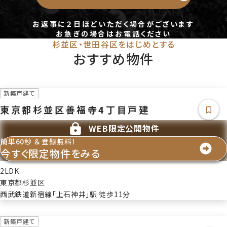
--/-
権利金
お返事に２日ほどいただく場合がございます
-
お急ぎの場合はお電話ください
敷金/保証金
杉並区・世田谷区をはじめとする
-/-
おすすめ物件
維持費等
-
その他一時金
新築戸建て
-
東京都杉並区善福寺4丁目戸建
引渡し
相談
WEB限定公開物件
取引態様
簡単60秒 ＆ 登録無料！
仲介
今すぐ限定物件をみる
情報更新日
2026年7月27日
2LDK
次回更新予定日
東京都杉並区
2026年08月03日
西武鉄道新宿線「上石神井」駅 徒歩11分
新築戸建て