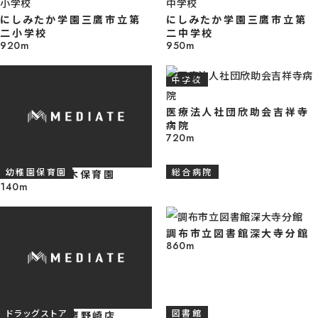
【土地写真】 三鷹市は「緑と水の公園都市」としての魅力も感じやすく、便利
にしみたか学園三鷹市立第
にしみたか学園三鷹市立第
だけに寄りすぎない、穏やかで心地よい暮らしを描きやすい環境です♪
二小学校
二中学校
※2026年6月6日撮影
920m
950m
小学校
中学校
【前面道路】 行き止まりに位置することで、通り抜けの人や車の往来が限ら
医療法人社団欣助会吉祥寺
すく、住まいまわりにも落ち着いた空気感が広がりやすいところが魅力です
病院
720m
※2026年6月6日撮影
幼稚園保育園
総合病院
三鷹ちしろの木保育園
140m
【土地写真】 通過交通が生まれにくい行き止まりのポジションは、住まいの
も静けさとゆとりを感じやすく、毎日の暮らしを心地よく整えやすいところが
調布市立図書館深大寺分館
長です♪ ※2026年6月6日撮影
860m
【土地写真】 建築条件無売地のため、お好きなハウスメーカーや工務店を
ドラッグストア
図書館
ウエルシア三鷹野崎店