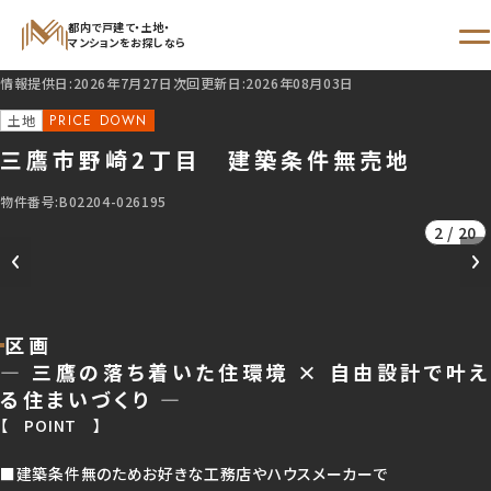
都内で戸建て・土地・
マンションをお探しなら
情報提供日:2026年7月27日
次回更新日:2026年08月03日
STEP 01
土地
からさがす
三鷹市野崎2丁目 建築条件無売地
STEP 02
物件番号:B02204-026195
エリア
沿線・駅
学区
2 / 20
でさがす
でさがす
でさがす
区画
新着物件
― 三鷹の落ち着いた住環境 × 自由設計で叶え
る住まいづくり ―
【 POINT 】
現地販売会開催予定
■建築条件無のためお好きな工務店やハウスメーカーで