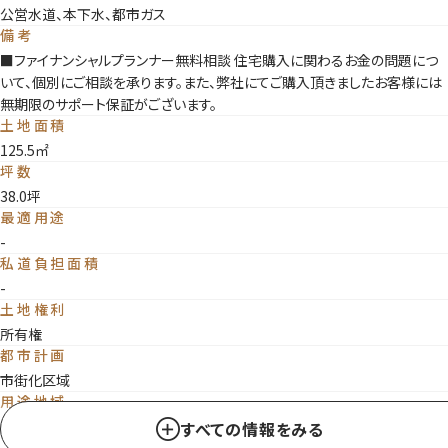
公営水道、本下水、都市ガス
備考
■ファイナンシャルプランナー無料相談 住宅購入に関わるお金の問題につ
いて、個別にご相談を承ります。また、弊社にてご購入頂きましたお客様には
【土地写真】 野崎エリアは、日々の買い物やちょっとした用事も暮らしの流れ
無期限のサポート保証がございます。
中で整えやすく、毎日の生活を無理なく組み立てやすいところが魅力です
土地面積
※2026年6月6日撮影
125.5㎡
坪数
38.0坪
最適用途
-
私道負担面積
-
土地権利
所有権
都市計画
市街化区域
用途地域
1種低層
すべての情報をみる
地勢