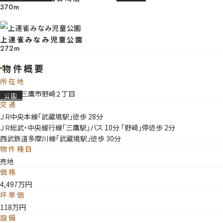
しながら、ご家族の理想に合わせた住まいづくりを進めやすいところが魅力
370m
す。 ※2026年6月6日撮影
上連雀みなみ児童公園
272m
【前面道路】 住宅街としての落ち着きに加えて、緑のゆとりや日常利便も取
物件概要
れやすく、穏やかさと暮らしやすさのバランスを感じながら過ごしやすい立
所在地
す。 ※2026年6月6日撮影
東京都三鷹市野崎２丁目
公園
交通
ＪＲ中央本線「武蔵境駅」徒歩 28分
ＪＲ総武・中央緩行線「三鷹駅」バス 10分 「野崎」停徒歩 2分
【土地写真】 建築条件無売地は、プランや依頼先の選択肢を広く持ちやすく
西武鉄道多摩川線「武蔵境駅」徒歩 30分
らし方に合わせた住まいをじっくり描きやすい条件です◎ ※2026年6月6
物件種目
影
売地
価格
4,497万円
坪単価
【駐車スペース】 1台分の駐車スペースを確保しているため、車のある暮らし
118万円
無理なく取り入れやすく、毎日の移動もスムーズに整えやすいところが魅力
設備
す。 ※2026年6月6日撮影