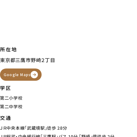
【土地写真】 建築条件無売地は、プランや依頼先の選択肢を広く持ちやすく
らし方に合わせた住まいをじっくり描きやすい条件です◎ ※2026年6月6
影
所在地
東京都三鷹市野崎２丁目
【土地写真】 建築条件無売地だからこそ、建物プランだけでなく仕様やデザ
まで幅広く比較しながら、自分たちらしい住まいづくりを進めやすくなります
Google Maps
※2026年6月6日撮影
学区
第二小学校
第二中学校
【土地写真】 建築条件無売地は、住まいに求めるこだわりを反映しやすく、
りや外観、設備なども含めて自由度の高い計画を立てやすいところが特長
交通
♪ ※2026年6月6日撮影
ＪＲ中央本線「武蔵境駅」徒歩 28分
ＪＲ総武・中央緩行線「三鷹駅」バス 10分 「野崎」停徒歩 2分