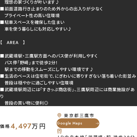
理想の家づくりが叶います♪
■前面道路行き止まりのため外からの出入りが少なく
おすすめ物件
プライベート性の高い住環境
■駐車スペースを確保した住まい
車を使う暮らしにも対応しやすい♪
【 AREA 】
■武蔵境駅・三鷹駅方面へのバス便が利用しやすく
バス停「野崎」まで徒歩2分！
駅までの移動をスムーズにしやすい環境です♪
【土地写真】 野崎2丁目は、生活のベースを落ち着いた住宅街の中に置きや
■生活のベースは住宅街で、にぎわいに寄りすぎない落ち着いた街並み
く、日々の暮らしを穏やかに整えやすい環境が広がります。 ※2026年6月6
普段は穏やかに過ごしやすい住環境
影
■武蔵境駅周辺には「すきっぷ商店街」、三鷹駅周辺には商業施設があ
り
普段の買い物に便利◎
東京都三鷹市
4,497
Google Maps
万円
価格
【前面道路】 周辺は公園や緑を取り入れやすく、日常の中で気分転換や外
気にふれやすい、ほどよいゆとりを感じやすい環境です◎ ※2026年6月6日