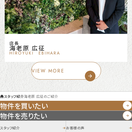
店長
海老原 広征
HIROYUKI EBIHARA
VIEW MORE
スタッフ紹介
海老原 広征のご紹介
物件を買いたい
物件を売りたい
スタッフ紹介
お客様の声