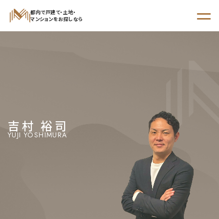
都内で戸建て・土地・
マンションをお探しなら
STEP 01
からさがす
STEP 02
エリア
沿線・駅
学区
でさがす
でさがす
でさがす
吉村 裕司
YUJI YOSHIMURA
新着物件
現地販売会開催予定