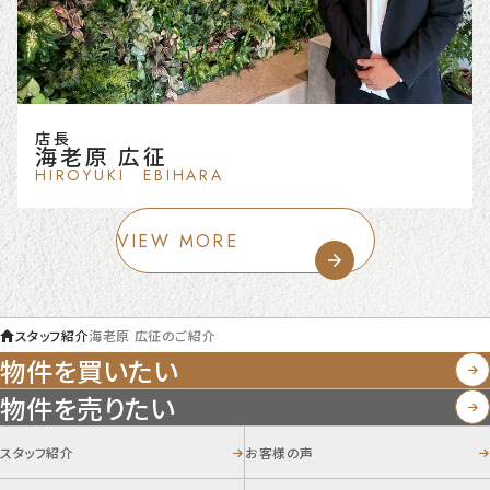
店長
海老原 広征
HIROYUKI EBIHARA
VIEW MORE
スタッフ紹介
海老原 広征のご紹介
物件を買いたい
物件を売りたい
スタッフ紹介
お客様の声