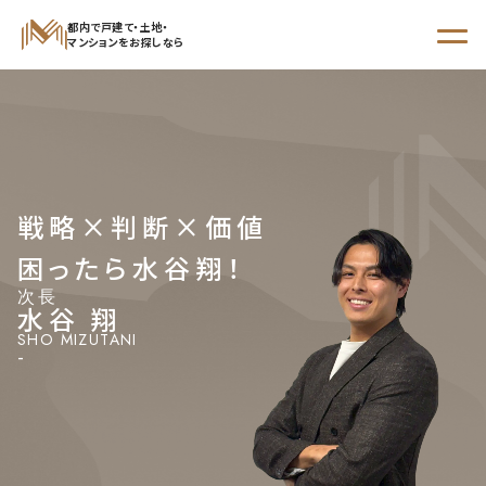
都内で戸建て・土地・
マンションをお探しなら
STEP 01
からさがす
STEP 02
戦略×判断×価値
エリア
沿線・駅
学区
でさがす
でさがす
でさがす
困ったら水谷翔！
次長
水谷 翔
SHO MIZUTANI
-
新着物件
現地販売会開催予定