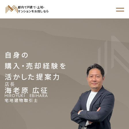
都内で戸建て・土地・
マンションをお探しなら
STEP 01
からさがす
STEP 02
自身の
エリア
沿線・駅
学区
購入・売却経験を
でさがす
でさがす
でさがす
活かした提案力
店長
海老原 広征
HIROYUKI EBIHARA
新着物件
宅地建物取引士
現地販売会開催予定