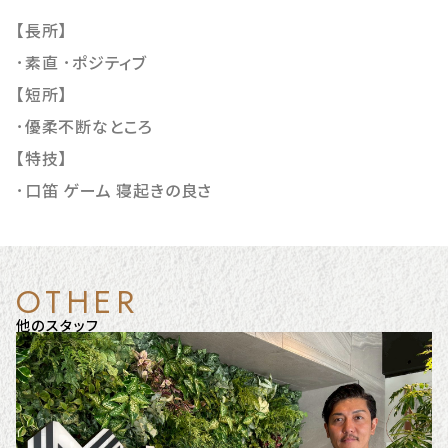
【長所】
･素直 ･ポジティブ
【短所】
･優柔不断なところ
【特技】
･口笛 ゲーム 寝起きの良さ
OTHER
他のスタッフ