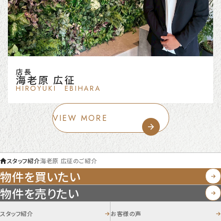
店長
海老原 広征
HIROYUKI EBIHARA
VIEW MORE
スタッフ紹介
海老原 広征のご紹介
物件を買いたい
物件を売りたい
スタッフ紹介
お客様の声