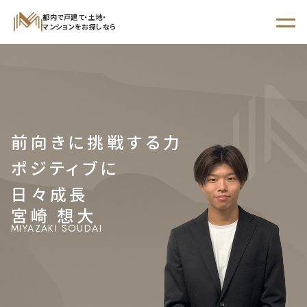
都内で戸建て・土地・
マンションをお探しなら
STEP 01
からさがす
STEP 02
前向きに挑戦する力
エリア
沿線・駅
学区
でさがす
でさがす
でさがす
ポジティブに
日々成長
宮崎 想大
新着物件
MIYAZAKI SOUDAI
現地販売会開催予定