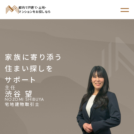
都内で戸建て・土地・
マンションをお探しなら
STEP 01
からさがす
STEP 02
家族に寄り添う
エリア
沿線・駅
学区
住まい探しを
でさがす
でさがす
でさがす
サポート
主任
渋谷 望
NOZOMI SHIBUYA
新着物件
宅地建物取引士
現地販売会開催予定