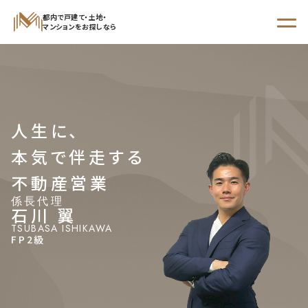
都内で戸建て・土地・
マンションをお探しなら
STEP 01
からさがす
STEP 02
人生に、
エリア
沿線・駅
学区
本気で伴走する
でさがす
でさがす
でさがす
不動産営業
係長代理
石川 翼
TSUBASA ISHIKAWA
新着物件
FP2級
現地販売会開催予定