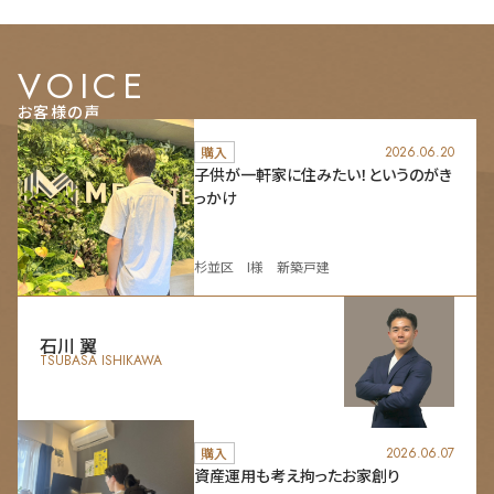
VOICE
お客様の声
購入
2026.06.20
子供が一軒家に住みたい！というのがき
っかけ
杉並区 I様 新築戸建
石川 翼
TSUBASA ISHIKAWA
購入
2026.06.07
資産運用も考え拘ったお家創り